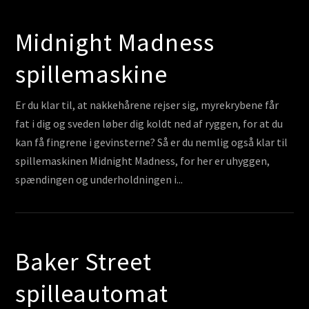
Midnight Madness
spillemaskine
Er du klar til, at nakkehårene rejser sig, myrekrybene får
fat i dig og sveden løber dig koldt ned af ryggen, for at du
kan få fingrene i gevinsterne? Så er du nemlig også klar til
spillemaskinen Midnight Madness, for her er uhyggen,
spændingen og underholdningen i...
Baker Street
spilleautomat