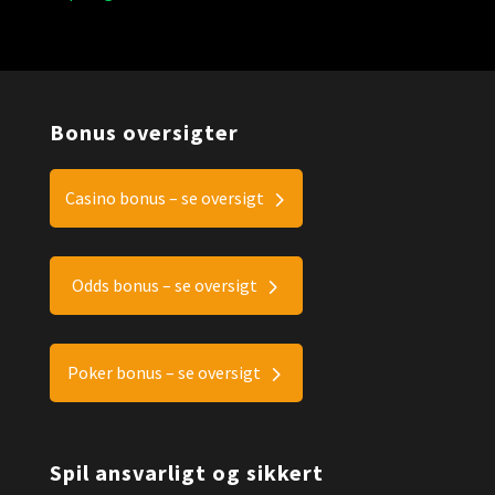
Bonus oversigter
Casino bonus – se oversigt
Odds bonus – se oversigt
Poker bonus – se oversigt
Spil ansvarligt og sikkert