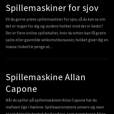
Spillemaskiner for sjov
Vil du gerne prøve spillemaskiner for sjov, så du kan se om
det er noget for dig og vurdere hvilket sted der er bedst?
Der er flere online spillehaller, hvor du enten kan få gratis
spins eller gavmilde velkomstbonusser, hvilket giver dig en
masse risikofrie penge at...
Spillemaskine Allan
Capone
Når du spiller på spillemaskinen Allan Capone har du
mafiaen lige i hælene. Spilleautomatens univers og navn
er selvfølgelig hentet fra Scarface, som gangsteren Allan