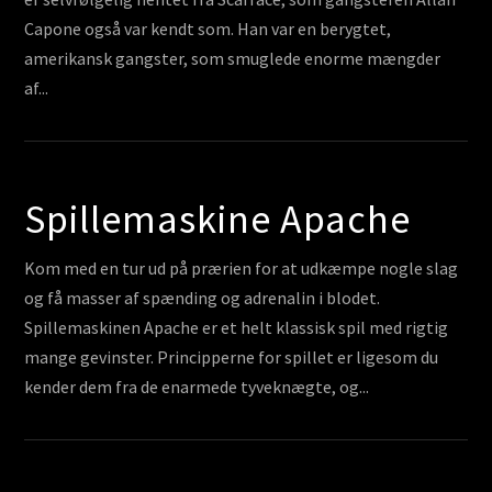
Capone også var kendt som. Han var en berygtet,
amerikansk gangster, som smuglede enorme mængder
af...
Spillemaskine Apache
Kom med en tur ud på prærien for at udkæmpe nogle slag
og få masser af spænding og adrenalin i blodet.
Spillemaskinen Apache er et helt klassisk spil med rigtig
mange gevinster. Principperne for spillet er ligesom du
kender dem fra de enarmede tyveknægte, og...