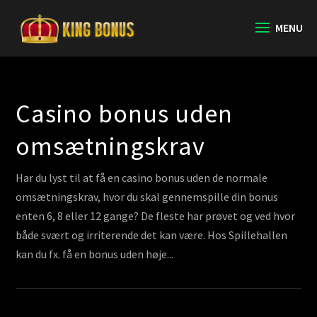
Casino bonus uden
omsætningskrav
Har du lyst til at få en casino bonus uden de normale
omsætningskrav, hvor du skal gennemspille din bonus
enten 6, 8 eller 12 gange? De fleste har prøvet og ved hvor
både svært og irriterende det kan være. Hos Spillehallen
kan du fx. få en bonus uden høje...