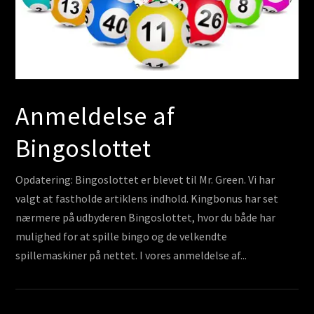
Anmeldelse af
Bingoslottet
Opdatering: Bingoslottet er blevet til Mr. Green. Vi har
valgt at fastholde artiklens indhold. Kingbonus har set
nærmere på udbyderen Bingoslottet, hvor du både har
mulighed for at spille bingo og de velkendte
spillemaskiner på nettet. I vores anmeldelse af...