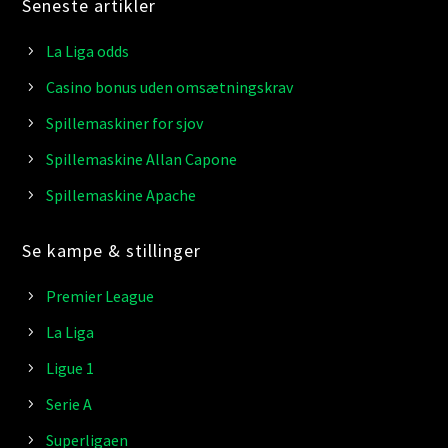
Seneste artikler
La Liga odds
Casino bonus uden omsætningskrav
Spillemaskiner for sjov
Spillemaskine Allan Capone
Spillemaskine Apache
Se kampe & stillinger
Premier League
La Liga
Ligue 1
Serie A
Superligaen