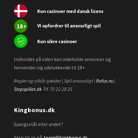
Indholdet på siden kan indeholde annoncer og
henvender sig udelukkende til 18+.
Regler og vilkår gælder | Spil ansvarligt |
Rofus.nu
|
Stopspillet.dk
Tlf. 70 22 28 25
Kingbonus.dk
Spørgsmål eller andet?
Skriv til os på:
team@kingbonus.dk