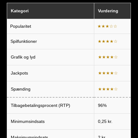
Kategori
Vurdering
Popularitet
★★★☆☆
Spilfunktioner
★★★★☆
Grafik og lyd
★★★★☆
Jackpots
★★★★☆
Spænding
★★★★☆
Tilbagebetalingsprocent (RTP)
96%
Minimumsindsats
0,25 kr.
Maksimumsindsats
2 kr.