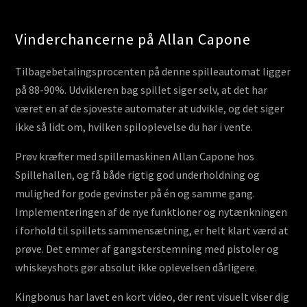
Vinderchancerne på Allan Capone
Tilbagebetalingsprocenten på denne spilleautomat ligger
på 88-90%. Udvikleren bag spillet siger selv, at det har
været en af de sjoveste automater at udvikle, og det siger
ikke så lidt om, hvilken spiloplevelse du har i vente.
Prøv kræfter med spillemaskinen Allan Capone hos
Spillehallen, og få både rigtig god underholdning og
mulighed for gode gevinster på én og samme gang.
Implementeringen af de nye funktioner og nytænkningen
i forhold til spillets sammensætning, er helt klart værd at
prøve. Det emmer af gangsterstemning med pistoler og
whiskeyshots gør absolut ikke oplevelsen dårligere.
Kingbonus har lavet en kort video, der rent visuelt viser dig