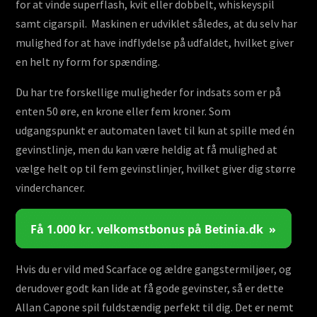
for at vinde superflash, kvit eller dobbelt, whiskeyspil
samt cigarspil. Maskinen er udviklet således, at du selv har
mulighed for at have indflydelse på udfaldet, hvilket giver
en helt ny form for spænding.
Du har tre forskellige muligheder for indsats som er på
enten 50 øre, en krone eller fem kroner. Som
udgangspunkt er automaten lavet til kun at spille med én
gevinstlinje, men du kan være heldig at få mulighed at
vælge helt op til fem gevinstlinjer, hvilket giver dig større
vinderchancer.
Hvis du er vild med Scarface og ældre gangstermiljøer, og
derudover godt kan lide at få gode gevinster, så er dette
Allan Capone spil fuldstændig perfekt til dig. Det er nemt