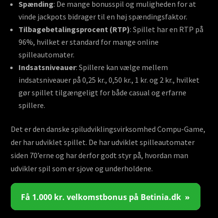
Spænding
: De mange bonusspil og muligheden for at
vinde jackpots bidrager til en høj spændingsfaktor.
Tilbagebetalingsprocent (RTP)
: Spillet har en RTP på
96%, hvilket er standard for mange online
spilleautomater.
Indsatsniveauer
: Spillere kan vælge mellem
indsatsniveauer på 0,25 kr., 0,50 kr., 1 kr. og 2 kr., hvilket
gør spillet tilgængeligt for både casual og erfarne
spillere.
Det er den danske spiludviklingsvirksomhed Compu-Game,
der har udviklet spillet. De har udviklet spilleautomater
siden 70’erne og har derfor godt styr på, hvordan man
udvikler spil som er sjove og underholdene.