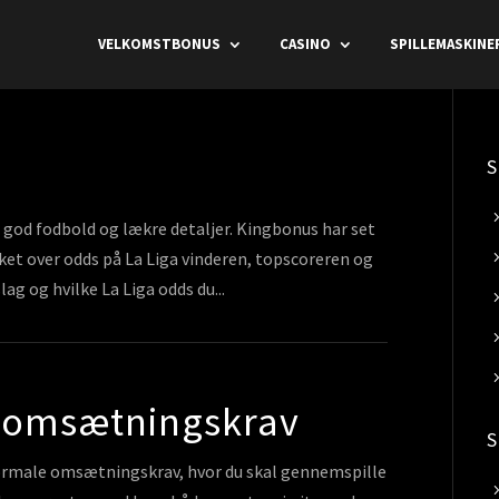
VELKOMSTBONUS
CASINO
SPILLEMASKINE
S
f god fodbold og lækre detaljer. Kingbonus har set
ket over odds på La Liga vinderen, topscoreren og
lag og hvilke La Liga odds du...
 omsætningskrav
S
 normale omsætningskrav, hvor du skal gennemspille