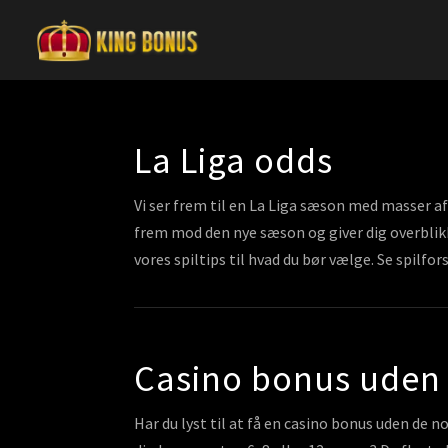
La Liga odds
Vi ser frem til en La Liga sæson med masser a
frem mod den nye sæson og giver dig overblik
vores spiltips til hvad du bør vælge. Se spilfors
Casino bonus uden
Har du lyst til at få en casino bonus uden de