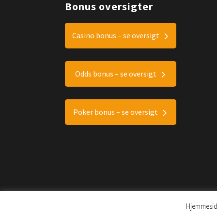
Bonus oversigter
Casino bonus – se oversigt
Odds bonus – se oversigt
Poker bonus – se oversigt
Copyright © 2026
Kingbonus.dk
Hjemmeside