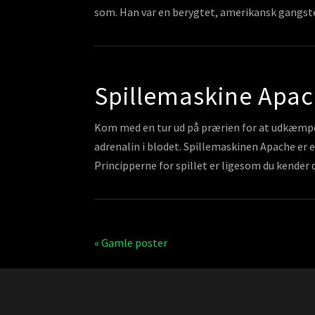
som. Han var en berygtet, amerikansk gangst
Spillemaskine Apa
Kom med en tur ud på prærien for at udkæmpe
adrenalin i blodet. Spillemaskinen Apache er e
Principperne for spillet er ligesom du kender
« Gamle poster